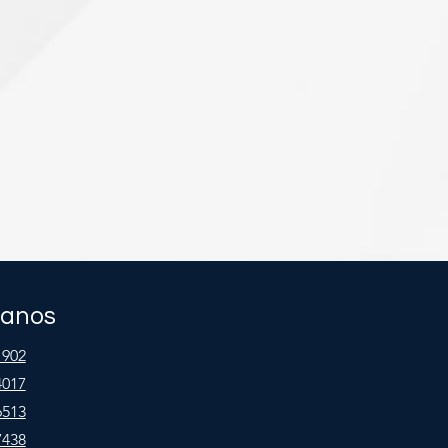
tanos
1902
4017
6513
7438