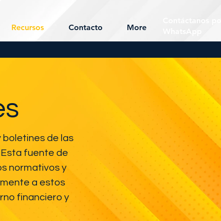
Contáctanos po
Recursos
Contacto
More
WhatsApp
es
boletines de las
 Esta fuente de
os normativos y
ilmente a estos
rno financiero y